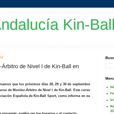
ndalucía Kin-Bal
012
Busc
Árbitro de Nivel I de Kin-Ball en
Menú
rmamos que los próximos días 28, 29 y 30 de septiembre
In
urso de Monitor-Árbitro de Nivel I de Kin-Ball. Este curso
Fo
ciación Española de Kin-Ball Sport, como informa en su
Vi
No
2
a siguiente, podéis ver los horarios y el contacto: