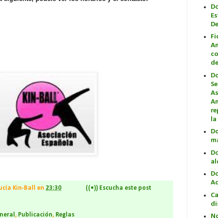
D
Es
De
Fi
An
co
de
Do
Se
As
An
re
la
Do
ma
Do
al
Do
Ac
ucía Kin-Ball
en
23:30
((•)) Escucha este post
Ca
di
neral
,
Publicación
,
Reglas
No