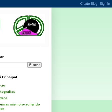
l
ar
 Principal
icio
tografías
deos
rmas miembro-adherido
016