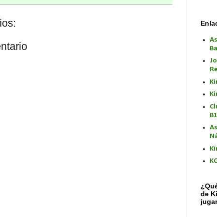
ios:
Enla
As
ntario
Ba
Jo
Re
Ki
Ki
Cl
B
As
Ná
Ki
K
¿Qué
de K
juga