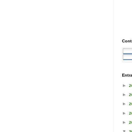
Cont
Entr
►
2
►
2
►
2
►
2
►
2
▼
2