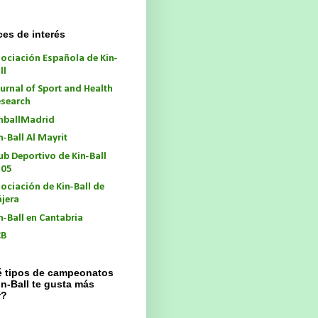
ces de interés
ociación Española de Kin-
ll
urnal of Sport and Health
search
nballMadrid
n-Ball Al Mayrit
ub Deportivo de Kin-Ball
105
ociación de Kin-Ball de
jera
n-Ball en Cantabria
CB
 tipos de campeonatos
in-Ball te gusta más
r?