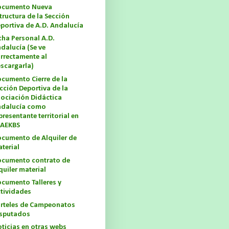
ocumento Nueva
tructura de la Sección
portiva de A.D. Andalucía
cha Personal A.D.
dalucía (Se ve
rrectamente al
scargarla)
cumento Cierre de la
cción Deportiva de la
ociación Didáctica
dalucía como
presentante territorial en
 AEKBS
cumento de Alquiler de
terial
cumento contrato de
quiler material
cumento Talleres y
tividades
rteles de Campeonatos
sputados
ticias en otras webs