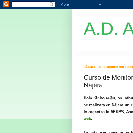
A.D. A
sábado, 15 de septiembre de 2
Curso de Monitor-
Nájera
Hola Kinboler@s, os info
se realizará en Nájera un c
lo organiza la AEKBS, Aso
web
.
La noticia en cuestión es l